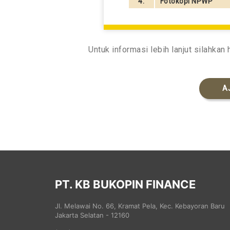
4.
Fotokopi NPWP
Untuk informasi lebih lanjut silahkan
A
PT. KB BUKOPIN FINANCE
Jl. Melawai No. 66, Kramat Pela, Kec. Kebayoran Baru
Jakarta Selatan - 12160