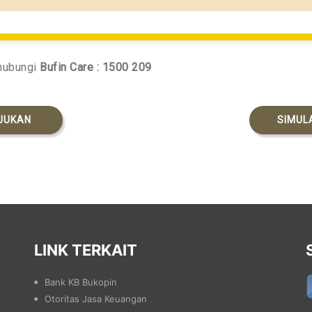
 hubungi
Bufin Care : 1500 209
JUKAN
SIMUL
LINK TERKAIT
Bank KB Bukopin
Otoritas Jasa Keuangan